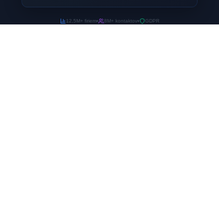
12,5M+ firiem
8M+ kontaktov
GDPR