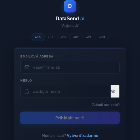
D
DataSend
.ai
Vitajte späť
SK
CZ
EN
DE
PL
HU
EMAILOVÁ ADRESA
HESLO
Zabudli ste heslo?
Prihlásiť sa
Nemáte účet?
Vytvoriť zadarmo